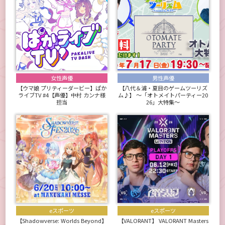
女性声優
男性声優
【ウマ娘 プリティーダービー】ぱか
【八代＆浦・夏目のゲームツーリズ
ライブTV #4【声優】中村 カンナ様
ム♪】 ～「オトメイトパーティー20
担当
26」大特集～
eスポーツ
eスポーツ
【Shadowverse: Worlds Beyond】
【VALORANT】 VALORANT Masters