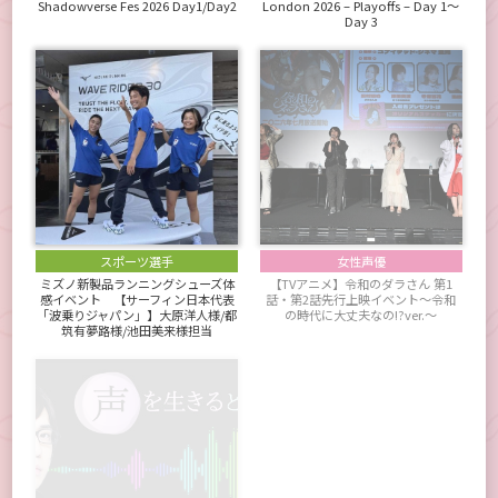
Shadowverse Fes 2026 Day1/Day2
London 2026 – Playoffs – Day 1～
Day 3
スポーツ選手
女性声優
ミズノ新製品ランニングシューズ体
【TVアニメ】令和のダラさん 第1
感イベント 【サーフィン日本代表
話・第2話先行上映イベント～令和
「波乗りジャパン」】大原洋人様/都
の時代に大丈夫なの!?ver.～
筑有夢路様/池田美来様担当