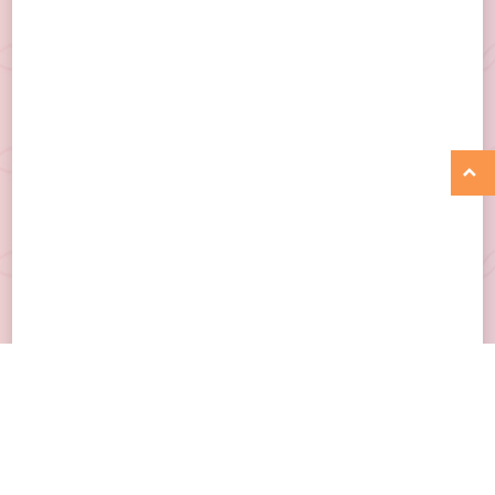
女性声優
女性声優

中村カンナのくじメイト特番 ～みん
カンナヒカル（仮）【声優】中村 カ
なで決めようくじメイト～【声優】
ンナ様担当
中村 カンナ様担当
女性声優
eスポーツ
『ヤマトよ永遠に REBEL3199 第六
【VALORANT 】 VALORANT Challe
章 碧い迷宮』完成披露舞台挨拶【声
ngers Japan 2026 Split 2 Main Sta