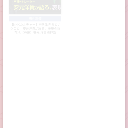
男性声優
タレント・モデル
【NHKカルチャー】声を生きるとい
週刊アスキーNo.1603(2026年7月7
うこと 安元洋貴が語る、表現の現
日発行)/No.1604（2026年7月14日発
在地【声優】安元 洋貴様担当
行）【女優】村谷 はるな様担当
eスポーツ
タレント・モデル
【OVERWATCH】TMCUP＆FAIR OVE
映画『Michael／マイケル』ジャパ
RWATCH ~ 本戦 ~
ンプレミア・レッドカーペットパー
ティー