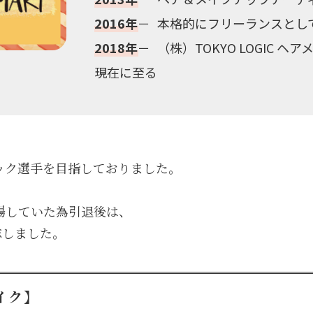
2016年
本格的にフリーランスとし
2018年
（株）TOKYO LOGIC 
現在に至る
ック選手を目指しておりました。
場していた為引退後は、
志しました。
イク】