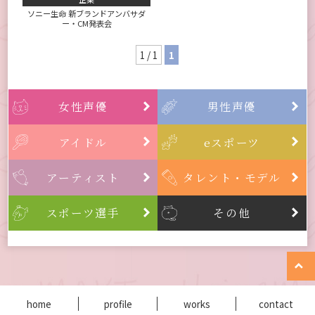
ソニー生命 新ブランドアンバサダ
ー・CM発表会
1 / 1
1
女性声優
男性声優


アイドル
eスポーツ


アーティスト
タレント・モデル


スポーツ選手
その他



home
profile
works
contact