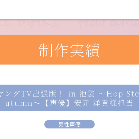
制作実績
V出張版！ in 池袋 ～Hop Step Y
utumn～【声優】安元 洋貴様担当
男性声優