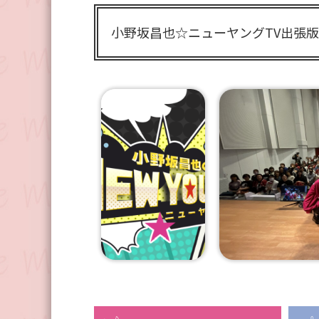
小野坂昌也☆ニューヤングTV出張版！ in 池