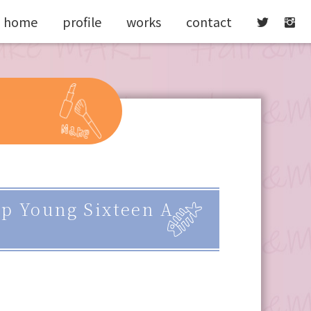
home
profile
works
contact


oung Sixteen A