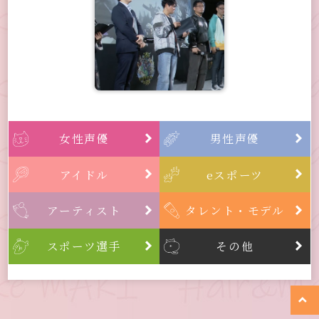
女性声優
男性声優


アイドル
eスポーツ


アーティスト
タレント・モデル


スポーツ選手
その他


