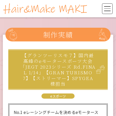
制作実績
【グランツーリスモ７】国内最
高峰のeモータースポーツ大会
「JEGT 2023シリーズ Rd.FINA
L 1/14」【GRAN TURISMO
7】【ストリーマー】SPYGEA
様担当
eスポーツ
No.1 eレーシングチームを決めるeモータース