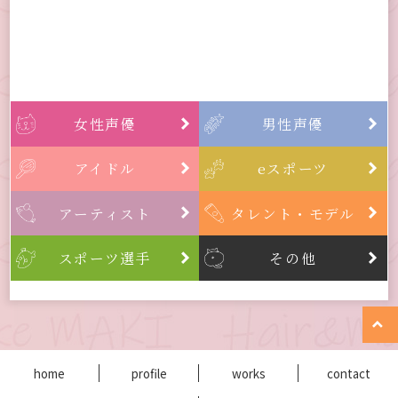
女性声優
男性声優


アイドル
eスポーツ


アーティスト
タレント・モデル


スポーツ選手
その他



home
profile
works
contact