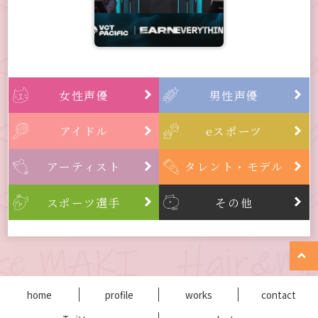
女性声優
男性声優


アイドル
eスポーツ


アーティスト
タレント・モデル


スポーツ選手
その他



home
profile
works
contact