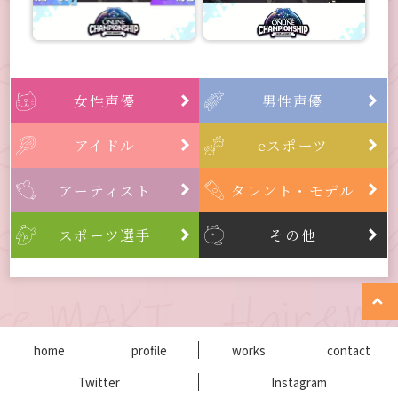
女性声優
男性声優


アイドル
eスポーツ


アーティスト
タレント・モデル


スポーツ選手
その他



home
profile
works
contact
Twitter
Instagram