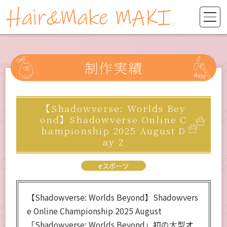
制作実績
【Shadowverse: Worlds Bey
ond】Shadowverse Online C
hampionship 2025 August D
ay 2
eスポーツ
【Shadowverse: Worlds Beyond】Shadowvers
e Online Championship 2025 August
「Shadowverse: Worlds Beyond」初の大型オ