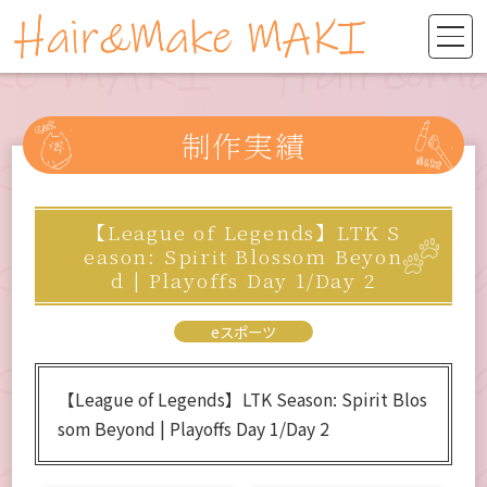
制作実績
【League of Legends】LTK S
eason: Spirit Blossom Beyon
d | Playoffs Day 1/Day 2
eスポーツ
【League of Legends】LTK Season: Spirit Blos
som Beyond | Playoffs Day 1/Day 2