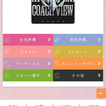
女性声優
男性声優


アイドル
eスポーツ


アーティスト
タレント・モデル


スポーツ選手
その他


